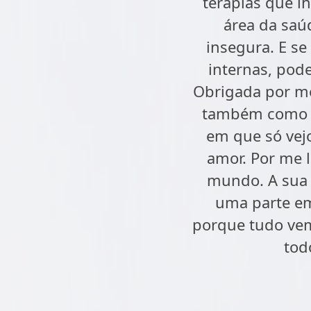
terapias que l
área da saú
insegura. E se
internas, pode
Obrigada por me
também como s
em que só vejo
amor. Por me 
mundo. A sua m
uma parte em
porque tudo vem
tod