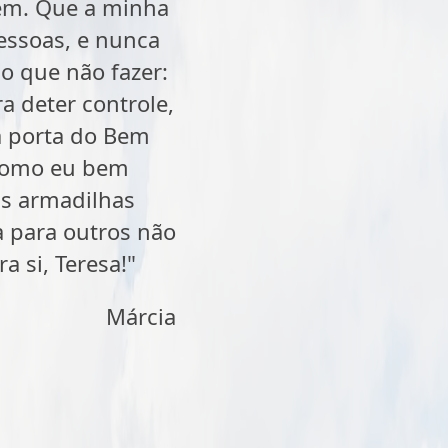
Bem. Que a minha
pessoas, e nunca
o que não fazer:
a deter controle,
 a porta do Bem
 como eu bem
as armadilhas
a para outros não
 si, Teresa!"
Márcia