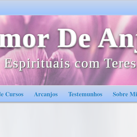
mor De An
 Espirituais com Teres
e Cursos
Arcanjos
Testemunhos
Sobre M