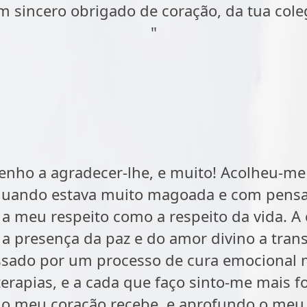
m sincero obrigado de coração, da tua cole
"
 tenho a agradecer-lhe, e muito! Acolheu
, quando estava muito magoada e com pen
 a meu respeito como a respeito da vida. A
do a presença da paz e do amor divino a tra
ssado por um processo de cura emocional 
erapias, e a cada que faço sinto-me mais fo
 o meu coração recebe, e aprofundo o meu