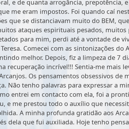
al, e de quanta arrogância, prepotência, e
 que me eram impostos. Foi quando caí nest
es que se distanciavam muito do BEM, que re
 muitos ataques espirituais pesados, muito
tados para mim, perdi até a vontade de viv
 Teresa. Comecei com as sintonizações do 
entindo melhor. Depois, fiz a limpeza de 7 d
ma recuperação incrível!!! Sentia-me mais lev
 Arcanjos. Os pensamentos obsessivos de 
a. Não tenho palavras para expressar a mi
mo entrei em contacto com ela, foi a pron
, e me prestou todo o auxílio que necessit
hida. A minha profunda gratidão aos Arcan
avés dela que fui auxiliada. Hoje tenho pen