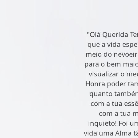
"Olá Querida Te
que a vida espe
meio do nevoeir
para o bem maio
visualizar o m
Honra poder tam
quanto também 
com a tua essê
com a tua m
inquieto! Foi u
vida uma Alma t