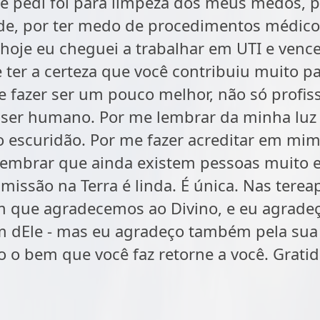
he pedi foi para limpeza dos meus medos, p
de, por ter medo de procedimentos médico
 hoje eu cheguei a trabalhar em UTI e vence
 ter a certeza que você contribuiu muito par
 fazer ser um pouco melhor, não só profi
er humano. Por me lembrar da minha lu
 escuridão. Por me fazer acreditar em mim
lembrar que ainda existem pessoas muito e
issão na Terra é linda. É única. Nas tere
 que agradecemos ao Divino, e eu agradeç
 dEle - mas eu agradeço também pela sua 
o o bem que você faz retorne a você. Gratid