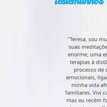
Testemunhos
"Teresa, sou mu
suas meditaçõe
enorme, uma en
terapias à dis
processo de c
emocionais, lig
minha vida afe
familiares. Vivi 
mas eu recém f