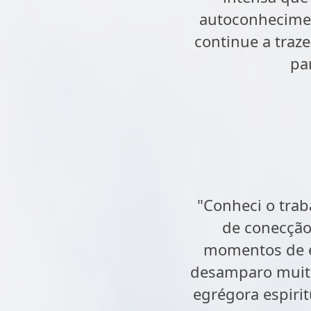
autoconhecimen
continue a traz
pa
"Conheci o trab
de conecção 
momentos de e
desamparo muito 
egrégora espiri