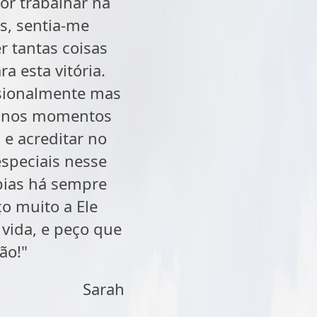
or trabalhar na
s, sentia-me
r tantas coisas
a esta vitória.
ssionalmente mas
z nos momentos
 e acreditar no
speciais nesse
apias há sempre
o muito a Ele
vida, e peço que
ão!"
Sarah