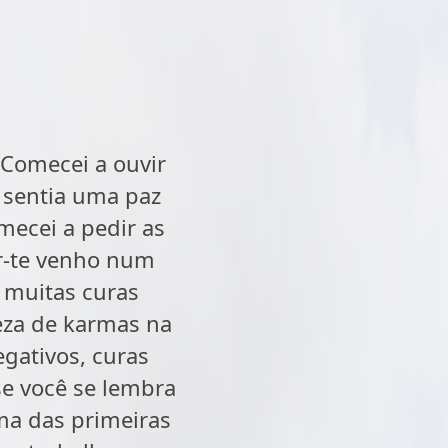
 Comecei a ouvir
 sentia uma paz
ecei a pedir as
ir-te venho num
e muitas curas
eza de karmas na
egativos, curas
 se você se lembra
a das primeiras