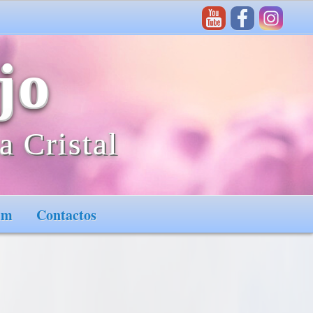
jo
a Cristal
im
Contactos