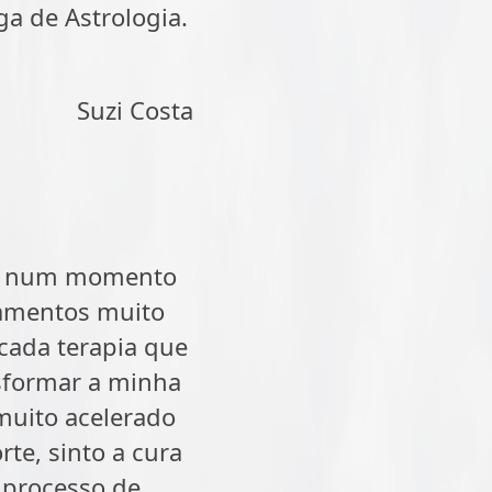
ga de Astrologia.
Suzi Costa
-me num momento
samentos muito
 cada terapia que
nsformar a minha
muito acelerado
rte, sinto a cura
 processo de