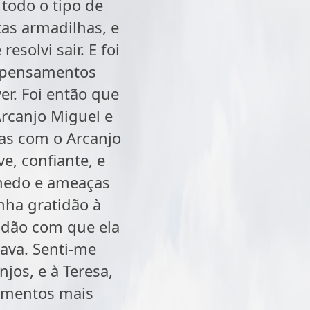
 todo o tipo de
as armadilhas, e
solvi sair. E foi
s pensamentos
er. Foi então que
Arcanjo Miguel e
ias com o Arcanjo
e, confiante, e
medo e ameaças
nha gratidão à
tidão com que ela
ava. Senti-me
jos, e à Teresa,
samentos mais