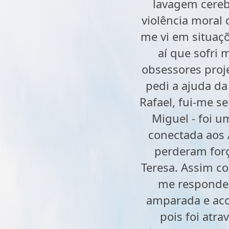
lavagem cerebr
violência moral
me vi em situaçõ
aí que sofri
obsessores proje
pedi a ajuda da
Rafael, fui-me s
Miguel - foi u
conectada aos
perderam forç
Teresa. Assim co
me respondeu
amparada e acol
pois foi atr