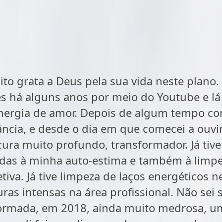
ito grata a Deus pela sua vida neste plano.
s há alguns anos por meio do Youtube e lá
ergia de amor. Depois de algum tempo com
tância, e desde o dia em que comecei a ouv
ura muito profundo, transformador. Já tiv
adas à minha auto-estima e também à limp
tiva. Já tive limpeza de laços energéticos n
curas intensas na área profissional. Não sei
ormada, em 2018, ainda muito medrosa, um