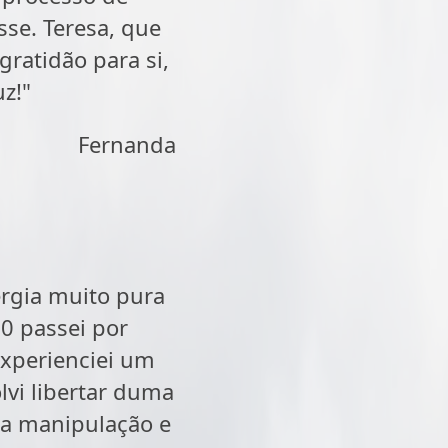
se. Teresa, que
ratidão para si,
z!"
Fernanda
ergia muito pura
0 passei por
xperienciei um
lvi libertar duma
ta manipulação e