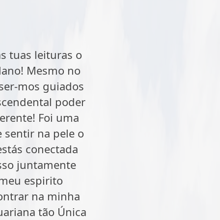
 tuas leituras o
 plano! Mesmo no
 ser-mos guiados
scendental poder
erente! Foi uma
sentir na pele o
estás conectada
isso juntamente
meu espirito
contrar na minha
ariana tão Única