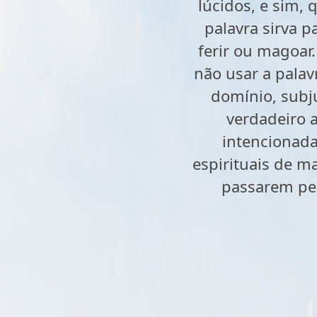
lúcidos, e sim,
palavra sirva p
ferir ou magoar
não usar a palav
domínio, subju
verdadeiro 
intencionada
espirituais de m
passarem pel