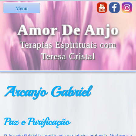
Menu
Amor De Anjo
Terapias Espirituais com
Teresa Cristal
Arcanjo Gabriel
Paz e Purificação
O Arcanjo Gabriel transmite uma paz interior profunda. Ajuda-nos a