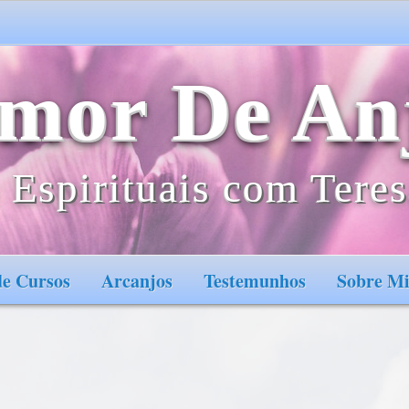
mor De An
 Espirituais com Teres
e Cursos
Arcanjos
Testemunhos
Sobre M