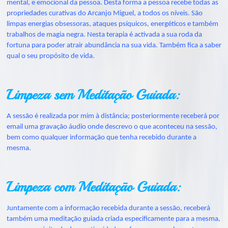
mental, e emocional da pessoa. Desta forma a pessoa recebe todas as
propriedades curativas do Arcanjo Miguel, a todos os níveis. São
limpas energias obsessoras, ataques psíquicos, energéticos e também
trabalhos de magia negra. Nesta terapia é activada a sua roda da
fortuna para poder atrair abundância na sua vida. Também fica a saber
qual o seu propósito de vida.
Limpeza sem Meditação Guiada:
A sessão é realizada por mim à distância; posteriormente receberá por
email uma gravação áudio onde descrevo o que aconteceu na sessão,
bem como qualquer informação que tenha recebido durante a
mesma.
Limpeza com Meditação Guiada:
Juntamente com a informação recebida durante a sessão, receberá
também uma meditação guiada criada especificamente para a mesma,