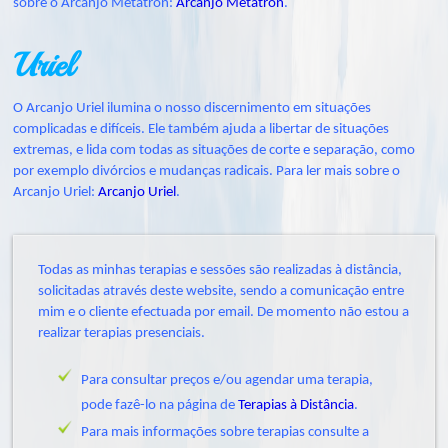
sobre o Arcanjo Metatron:
Arcanjo Metatron
.
Uriel
O Arcanjo Uriel ilumina o nosso discernimento em situações
complicadas e difíceis. Ele também ajuda a libertar de situações
extremas, e lida com todas as situações de corte e separação, como
por exemplo divórcios e mudanças radicais. Para ler mais sobre o
Arcanjo Uriel:
Arcanjo Uriel
.
Todas as minhas terapias e sessões são realizadas à distância,
solicitadas através deste website, sendo a comunicação entre
mim e o cliente efectuada por email. De momento não estou a
realizar terapias presenciais.
Para consultar preços e/ou agendar uma terapia,
pode fazê-lo na página de
Terapias à Distância
.
Para mais informações sobre terapias consulte a