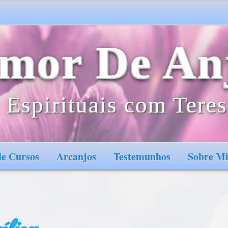
mor De An
 Espirituais com Teres
e Cursos
Arcanjos
Testemunhos
Sobre M