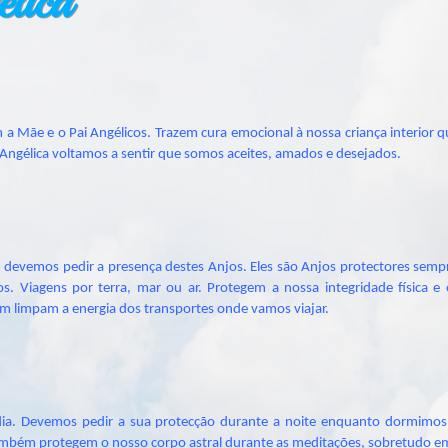
lica
 a Mãe e o Pai Angélicos. Trazem cura emocional à nossa criança interior
 Angélica voltamos a sentir que somos aceites, amados e desejados.
evemos pedir a presença destes Anjos. Eles são Anjos protectores semp
os. Viagens por terra, mar ou ar. Protegem a nossa integridade física 
 limpam a energia dos transportes onde vamos viajar.
 dia. Devemos pedir a sua protecção durante a noite enquanto dormimos.
ambém protegem o nosso corpo astral durante as meditações, sobretudo em