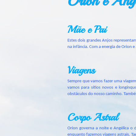
Orion e Angé
Mãe e Pai
Estes dois grandes Anjos representam
na infância. Com a energia de Orion e
Viagens
Sempre que vamos fazer uma viagem d
vamos para sítios novos e longínqu
obstáculos do nosso caminho. Também
Corpo Astral
Orion governa a noite e Angélica o
enquanto fazemos viagens astrais. T